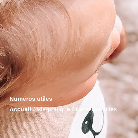
Numéros utiles
Accueil
/
Vie pratique
/
Numéros utiles